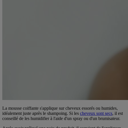
La mousse coiffante s'applique sur cheveux essorés ou humides,
idéalement juste après le shampoing. Si les
cheveux sont secs
, il est
conseillé de les humidifier à l'aide d'un spray ou d'un brumisateur.