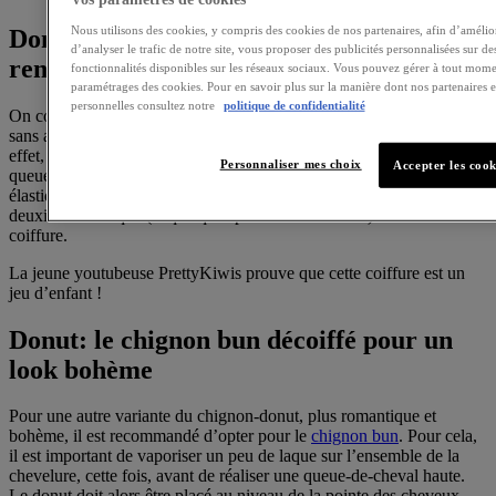
Nous utilisons des cookies, y compris des cookies de nos partenaires, afin d’amélior
Donut: le chignon classique pour un
d’analyser le trafic de notre site, vous proposer des publicités personnalisées sur des
rendu impeccable
fonctionnalités disponibles sur les réseaux sociaux. Vous pouvez gérer à tout mome
paramétrages des cookies. Pour en savoir plus sur la manière dont nos partenaires
personnelles consultez notre
politique de confidentialité
On commence avec le chignon classique, le plus facile à réaliser,
sans avoir besoin de boucler ou de laquer ses cheveux en amont. En
effet, pour le créer, il suffit de rassembler sa chevelure en une simple
Personnaliser mes choix
Accepter les cook
queue-de-cheval. Ensuite, il convient de placer le donut comme un
élastique à la base de cette queue-de-cheval puis d’ajouter un
deuxième élastique (et quelques pinces si besoin est) afin de fixer la
coiffure.
La jeune youtubeuse PrettyKiwis prouve que cette coiffure est un
jeu d’enfant !
Donut: le chignon bun décoiffé pour un
look bohème
Pour une autre variante du chignon-donut, plus romantique et
bohème, il est recommandé d’opter pour le
chignon bun
. Pour cela,
il est important de vaporiser un peu de laque sur l’ensemble de la
chevelure, cette fois, avant de réaliser une queue-de-cheval haute.
Le donut doit alors être placé au niveau de la pointe des cheveux