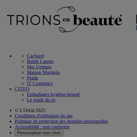
Cacharel
Ralph Lauren
Shu Uemura
Maison Margiela
Prada
IT Cosmetics
CITEO
Emballages hygiène-beauté
Le guide du tri
© L'Oréal 2025
Conditions d'utilisation du site
Politique de protection des données personnelles
Accessibilité : non conforme
Personnaliser mes choix