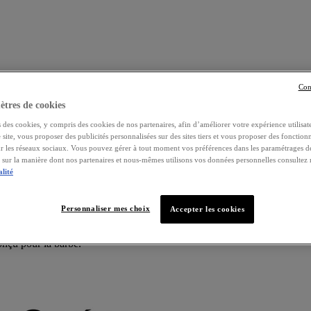
Con
tres de cookies
 des cookies, y compris des cookies de nos partenaires, afin d’améliorer votre expérience utilisate
e site, vous proposer des publicités personnalisées sur des sites tiers et vous proposer des fonctionn
ur les réseaux sociaux. Vous pouvez gérer à tout moment vos préférences dans les paramétrages d
s sur la manière dont nos partenaires et nous-mêmes utilisons vos données personnelles consultez
leur que ses cheveux?
alité
ible de se teindre la barbe de la couleur que l'on désire. Cependant, géné
Personnaliser mes choix
Accepter les cookies
de la même couleur que sa chevelure ou, tout du moins, de procéder à la c
un kit spécialement conçu à cet usage, spécial barbe, c'est-à-dire élabor
conçu pour la barbe.