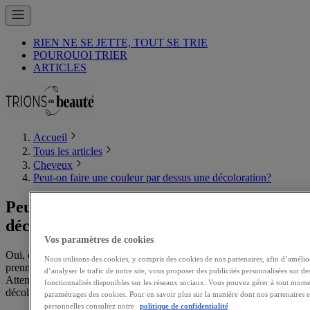
RIEN NE SE JETTE, TOUT SE TRIE
POURQUOI TRIER
ARTICLES
Accueil
Tous les articles
Cheveux
Peut-on faire une couleur par dessus une décoloration?
Peut-on faire une couleur par dessus une
décoloration?
Vos paramètres de cookies
Oui, et c'est même nécessaire car suite à la décoloration, les cheveux
Nous utilisons des cookies, y compris des cookies de nos partenaires, afin d’amélior
prennent bien souvent une teinte blonde à orange inesthétique.
d’analyser le trafic de notre site, vous proposer des publicités personnalisées sur des
Attention au choix de la nuance de la coloration après la
fonctionnalités disponibles sur les réseaux sociaux. Vous pouvez gérer à tout mome
décoloration!
paramétrages des cookies. Pour en savoir plus sur la manière dont nos partenaires
personnelles consultez notre
politique de confidentialité