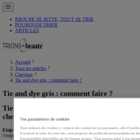
RIEN NE SE JETTE, TOUT SE TRIE
POURQUOI TRIER
ARTICLES
Accueil
Tous les articles
Cheveux
Tie and dye gris : comment faire ?
Tie and dye gris : comment faire ?
Tie and dye gris, comment l’appliquer
chez soi ?
Vos paramètres de cookies
Nous utilisons des cookies, y compris des cookies de nos partenaires, afin d’amélior
Etape 1
: Dans un premier temps il est recommandé de crêper
d’analyser le trafic de notre site, vous proposer des publicités personnalisées sur des
l’ensemble de la chevelure.
fonctionnalités disponibles sur les réseaux sociaux. Vous pouvez gérer à tout mome