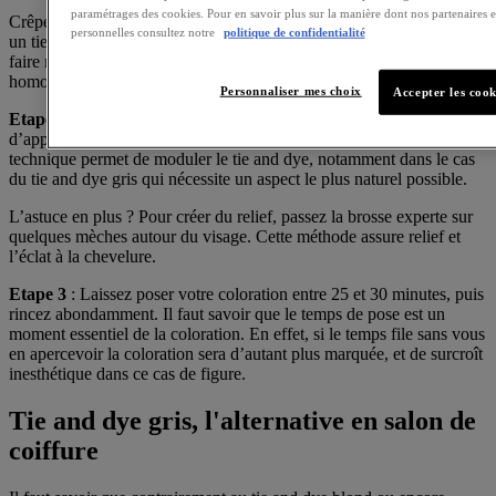
paramétrages des cookies. Pour en savoir plus sur la manière dont nos partenaires
Crêper l’intégralité de la masse capillaire permet en effet d’obtenir
personnelles consultez notre
politique de confidentialité
un tie and dye subtilement fondu dans la chevelure. Cela permet de
faire ressortir des mèches diverses et de créer ainsi un résultat plus
homogène, et naturel lors de l'application de la coloration.
Personnaliser mes choix
Accepter les cook
Etape 2
: Munie de votre kit de coloration, il est recommandé
d’appliquer la coloration des pointes vers les racines. Cette
technique permet de moduler le tie and dye, notamment dans le cas
du tie and dye gris qui nécessite un aspect le plus naturel possible.
L’astuce en plus ? Pour créer du relief, passez la brosse experte sur
quelques mèches autour du visage. Cette méthode assure relief et
l’éclat à la chevelure.
Etape 3
: Laissez poser votre coloration entre 25 et 30 minutes, puis
rincez abondamment. Il faut savoir que le temps de pose est un
moment essentiel de la coloration. En effet, si le temps file sans vous
en apercevoir la coloration sera d’autant plus marquée, et de surcroît
inesthétique dans ce cas de figure.
Tie and dye gris, l'alternative en salon de
coiffure