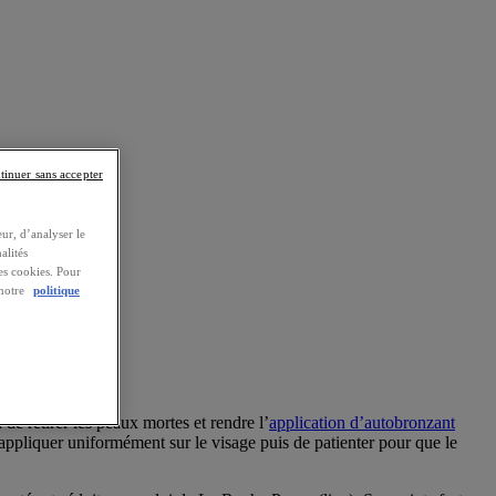
tinuer sans accepter
ur, d’analyser le
alités
es cookies. Pour
 notre
politique
s.
de retirer les peaux mortes et rendre l’
application d’autobronzant
appliquer uniformément sur le visage puis de patienter pour que le