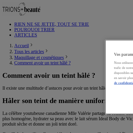
RIEN NE SE JETTE, TOUT SE TRIE
POURQUOI TRIER
ARTICLES
Accueil
Tous les articles
Vos paramè
Maquillage et cosmétiques
Comment avoir un teint hâlé ?
Nous utilisons
trafic de notr
disponibles s
Comment avoir un teint hâlé ?
en savoir plu
de confidenti
Il existe une multitude d’astuces pour avoir un teint hâlé naturel, san
Hâler son teint de manière uniforme avec 
La célèbre youtubeuse canadienne Mlle Valérie partage sa routine autobr
plus homogène, hydrater sa peau avec le lait sérum Ideal Body de Vich
produit sèche et donne un joli teint doré.