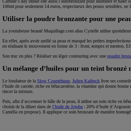
Camille’s day utilise elle aussi l’autobronzant pour illuminer et hâler s
100ml pour seulement 14 euros, respectueux des peaux sensibles, ne l
Utiliser la poudre bronzante pour une pea
La youtubeuse beauté Maquillage.com alias Cyrielle utilise quotidienn
En effet, après avoir unifié sa peau et masqué les petites imperfections
en réalisant le mouvement en forme de 3 : front, tempes et menton. E
Son truc en plus ? Réaliser un léger contouring avec une
poudre bron
Un mélange d’huiles pour un teint bronzé 
Le fondateur de la
Slow Cosmétique
,
Julien Kaibeck
livre ses conseil
l’huile de carotte, riche en bêtacarotène, la vitamine qui donne bonn
rincer la mixture.
Puis, afin d’accentuer le hâle de la peau, il utilise un soin riche en bê
choisit de la diluer dans de
l’huile de Jojoba
: 20% d’huile d’Argousier
Camélia en propose). Il applique ce soin bronzant de manière homogè