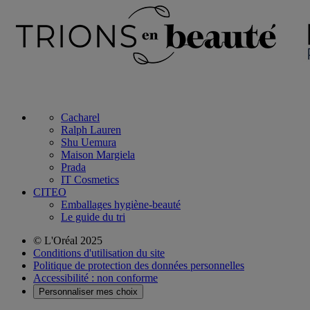
Cacharel
Ralph Lauren
Shu Uemura
Maison Margiela
Prada
IT Cosmetics
CITEO
Emballages hygiène-beauté
Le guide du tri
© L'Oréal 2025
Conditions d'utilisation du site
Politique de protection des données personnelles
Accessibilité : non conforme
Personnaliser mes choix