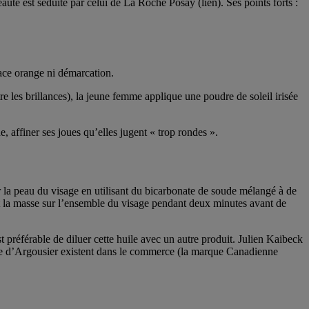
eauté est séduite par celui de La Roche Posay (lien). Ses points forts :
race orange ni démarcation.
re les brillances), la jeune femme applique une poudre de soleil irisée
rne, affiner ses joues qu’elles jugent « trop rondes ».
r la peau du visage en utilisant du bicarbonate de soude mélangé à de
et la masse sur l’ensemble du visage pendant deux minutes avant de
est préférable de diluer cette huile avec un autre produit. Julien Kaibeck
ile d’Argousier existent dans le commerce (la marque Canadienne