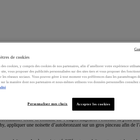
Con
tres de cookies
 des cookies, y compris des cookies de nos partenaires, afin d’améliorer votre expérience utilisate
e site, vous proposer des publicités personnalisées sur des sites tiers et vous proposer des fonctionn
ur les réseaux sociaux. Vous pouvez gérer à tout moment vos préférences dans les paramétrages d
s sur la manière dont nos partenaires et nous-mêmes utilisons vos données personnelles consultez
alité
s s’exposer aux rayons UV. Tour d’horizon des plus efficaces d’entre elle
l’autobronzant
Personnaliser mes choix
Accepter les cookies
onzante. Celle-ci consiste en 4 étapes majeures : exfolier sa peau afin 
y, appliquer une noisette d’autobronzant sur un gros pinceau afin de l’