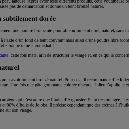
a peau laiteuse. Après avoir testé différents produits, cette youtubeuse b
aisse pas de démarcation et donne un teint bronzé naturel.
u subtilement dorée
ement une poudre bronzante pour obtenir un teint doré, naturel, sans t
 à l’aide d’un fond de teint couvrant mais aussi d’une poudre libre (cont
ffet « bonne mine » immédiat !
zante
, cette fois mate, afin de structurer le visage et, en ce qui la conce
naturel
s pour avoir un teint bronzé naturel. Pour cela, il recommande d’exfolie
e mine. Une fois une pâte gommante colorée obtenue, Julien l’applique 
tacarotène qui n’est autre que l’huile d’Argousier. Etant très orangée, il 
 et 80% d’huile de Jojoba. Il précise cependant que des crèmes à l’hu
ne sur son visage.