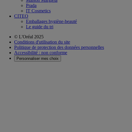
Maison Margiela
Prada
IT Cosmetics
CITEO
Emballages hygiène-beauté
Le guide du tri
© L'Oréal 2025
Conditions d'utilisation du site
Politique de protection des données personnelles
Accessibilité : non conforme
Personnaliser mes choix