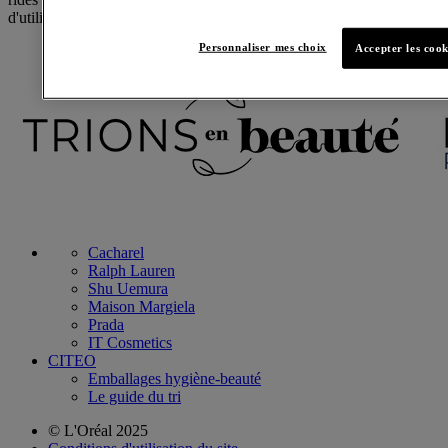
d'utiliser un large pinceau éventail.
Personnaliser mes choix
Accepter les cook
Cacharel
Ralph Lauren
Shu Uemura
Maison Margiela
Prada
IT Cosmetics
CITEO
Emballages hygiène-beauté
Le guide du tri
© L'Oréal 2025