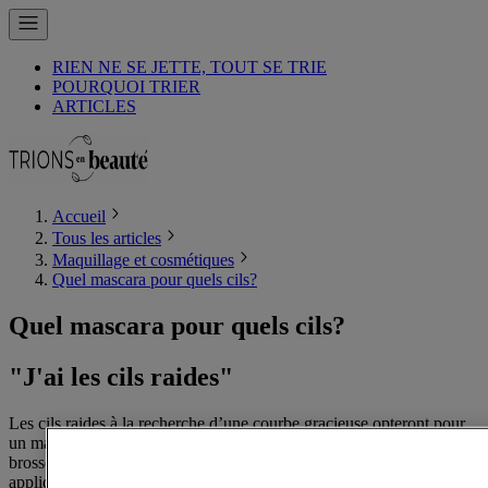
RIEN NE SE JETTE, TOUT SE TRIE
POURQUOI TRIER
ARTICLES
Accueil
Tous les articles
Maquillage et cosmétiques
Quel mascara pour quels cils?
Quel mascara pour quels cils?
"J'ai les cils raides"
Les cils raides à la recherche d’une courbe gracieuse opteront pour
un mascara volumateur qui se différencie des autres mascaras par sa
brosse fournie, et épaisse. Celle-ci épouse le cil et le gaine en
appliquant une large couche de mascara, grâce à un goupillon aux