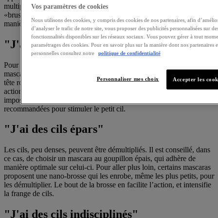
multiples réservoirs. En parallèle, il existe des brosses dites
Vos paramètres de cookies
«brushing» dont l’action est renforcée par des picots implantés de
Nous utilisons des cookies, y compris des cookies de nos partenaires, afin d’amélior
manière oblique.
d’analyser le trafic de notre site, vous proposer des publicités personnalisées sur des
fonctionnalités disponibles sur les réseaux sociaux. Vous pouvez gérer à tout mome
"J'ai de petits cils"
paramétrages des cookies. Pour en savoir plus sur la manière dont nos partenaires
personnelles consultez notre
politique de confidentialité
Pour les petits cils, en quête de longueur, mieux vaut choisir pour un
mascara allongeant. Le goupillon de celui-ci peut être affublé d’une
Personnaliser mes choix
Accepter les cook
tête ronde, qui, gaine le cil de sa racine jusqu’à sa pointe. Cette
action stimule le cil et donne l’illusion d’une longueur plus
imposante. Par ailleurs, les brosses peignes incurvées sont aussi
recommandées pour stimuler le petit cil.
"J'ai des cils épars"
Les cils, peu denses, peuvent être démultipliés. Il est conseillé, dans
ce cas, de choisir un mascara au goupillon épais, qui adhère de
manière optimale sur celui-ci. Pour aller plus loin, certains mascaras
proposent une nano-brosse qui les enrobe, même les plus petits, pour
les démultiplier. Le bout de la brosse en facilite l’action, et intensifie
la frange de cils.
"J'ai des cils indisciplinés"