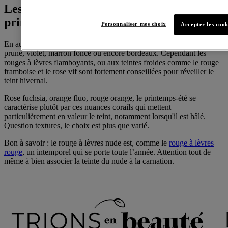
Les couleurs pop sont appréciées au
printemps/été
Personnaliser mes choix
Accepter les cook
En automne/hiver il est recommandé de porter des rouges à lèvres
prune, violet, marron foncé ou encore bordeaux. Cependant les
rouges à lèvres flamboyants, ou aux teintes froides comme le rouge
framboise et le rose vif sont fortement conseillées pour réveiller le
teint hivernal.
Rose fuchsia, orange fluo, rouge orange, le printemps-été se
caractérise plutôt par ces nuances corails qui mettent
particulièrement en valeur le teint, notamment lorsqu'il est hâlé.
Question textures, le choix est plus que varié.
Bon à savoir : le rouge à lèvres nude est, comme le
rouge à lèvres
rouge
, un intemporel qui se porte toute l’année. Attention tout de
même à bien associer la teinte du nude à la carnation.