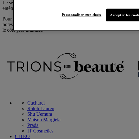
Le seul conseil consiste à ne pas trop se parfumer pour ne pas
entêter la personne qui nous accompagne et gêner notre entourage.
Personnaliser mes choix
Accepter les cook
Pour les personnes qui portent plusieurs parfums, on préfèrera des
notes plus enveloppantes, mystérieuses ou un parfum de peau pour
le côté plus intimiste.
Cacharel
Ralph Lauren
Shu Uemura
Maison Margiela
Prada
IT Cosmetics
CITEO