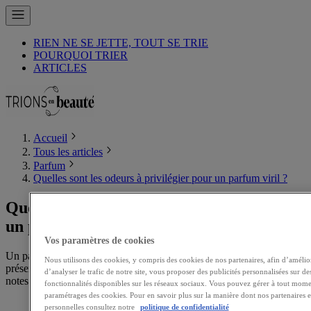
RIEN NE SE JETTE, TOUT SE TRIE
POURQUOI TRIER
ARTICLES
Accueil
Tous les articles
Parfum
Quelles sont les odeurs à privilégier pour un parfum viril ?
Quelles sont les odeurs à privilégier pour
un parfum viril ?
Vos paramètres de cookies
Un parfum viril est souvent associé à des notes olfactives très
Nous utilisons des cookies, y compris des cookies de nos partenaires, afin d’amélior
présentes, puissantes et intenses. On s'orientera vers des parfums aux
d’analyser le trafic de notre site, vous proposer des publicités personnalisées sur des
notes de cuir, de bois précieux, de vétiver, aux notes fumées.
fonctionnalités disponibles sur les réseaux sociaux. Vous pouvez gérer à tout mome
paramétrages des cookies. Pour en savoir plus sur la manière dont nos partenaires
personnelles consultez notre
politique de confidentialité