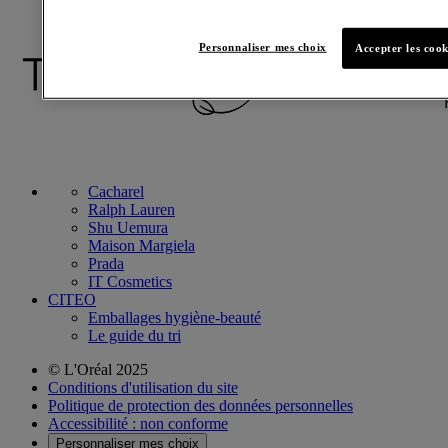
Personnaliser mes choix
Accepter les cook
Cacharel
Ralph Lauren
Shu Uemura
Maison Margiela
Prada
IT Cosmetics
CITEO
Emballages hygiène-beauté
Le guide du tri
© L'Oréal 2025
Conditions d'utilisation du site
Politique de protection des données personnelles
Accessibilité : non conforme
Personnaliser mes choix