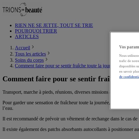
RIEN NE SE JETTE, TOUT SE TRIE
POURQUOI TRIER
ARTICLES
Vos paramè
Accueil
Tous les articles
Nous utilisons
Soins du corps
trafic de notr
Comment faire pour se sentir fraîche toute la journée ?
disponibles s
en savoir plu
Comment faire pour se sentir fraîche toute
de confidenti
Transport, marche à pieds, réunions, diverses missions à accomplir au 
Pour garder une sensation de fraîcheur toute la journée, il est importan
l’eau.
Il est recommandé de prévoir un vêtement de rechange dans le cas de s
Il existe également des patchs absorbants autocollants à positionner au