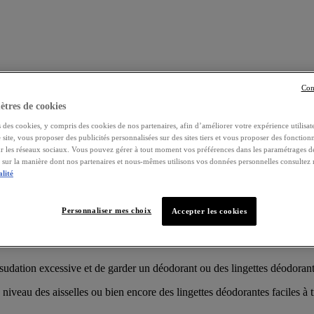
Con
tres de cookies
 des cookies, y compris des cookies de nos partenaires, afin d’améliorer votre expérience utilisate
e site, vous proposer des publicités personnalisées sur des sites tiers et vous proposer des fonctionn
ur les réseaux sociaux. Vous pouvez gérer à tout moment vos préférences dans les paramétrages d
s sur la manière dont nos partenaires et nous-mêmes utilisons vos données personnelles consultez
 la journée ?
alité
travail, stress… pas facile de rester fraîche H24 dans ces conditions. Vo
Personnaliser mes choix
Accepter les cookies
t de surveiller son alimentation et de ne pas boire des boissons trop cha
udation excessive et de garder un déodorant ou des lingettes déodorant
 niveau des aisselles ou bien encore des lingettes déodorantes faciles à 