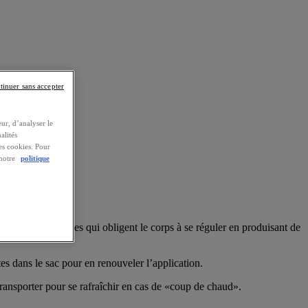
tinuer sans accepter
ur, d’analyser le
alités
es cookies. Pour
 notre
politique
ici nos conseils.
udes ou trop froides qui obligent le corps à se réguler en produisant de
es dans le sac pour en renouveler l’application.
transporter pour se rafraîchir en cas de «coup de chaud».