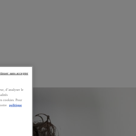
tinuer sans accepter
ur, d’analyser le
alités
es cookies. Pour
 notre
politique