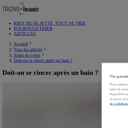
RIEN NE SE JETTE, TOUT SE TRIE
POURQUOI TRIER
ARTICLES
Accueil
Tous les articles
Soins du corps
Doit-on se rincer après un bain ?
Doit-on se rincer après un bain ?
Vos paramè
Nous utilisons
trafic de notr
disponibles s
en savoir plu
de confidenti