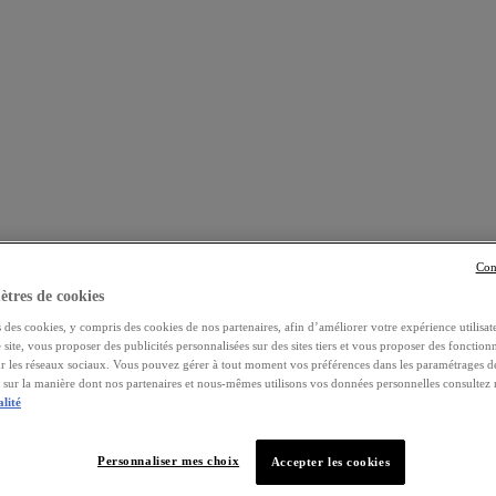
Con
tres de cookies
 des cookies, y compris des cookies de nos partenaires, afin d’améliorer votre expérience utilisate
e site, vous proposer des publicités personnalisées sur des sites tiers et vous proposer des fonctionn
ur les réseaux sociaux. Vous pouvez gérer à tout moment vos préférences dans les paramétrages d
s sur la manière dont nos partenaires et nous-mêmes utilisons vos données personnelles consultez
alité
Personnaliser mes choix
Accepter les cookies