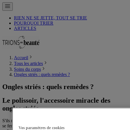
RIEN NE SE JETTE, TOUT SE TRIE
POURQUOI TRIER
ARTICLES
Accueil
Tous les articles
Soins du corps
Ongles striés : quels remèdes ?
Ongles striés : quels remèdes ?
Le polissoir, l'accessoire miracle des
ongles striés
S'ils ne sont pas rapidement traités, les ongles striés peuvent finir par
se fendiller et se casser. Il est recommandé de les lisser avec un
Vos paramètres de cookies