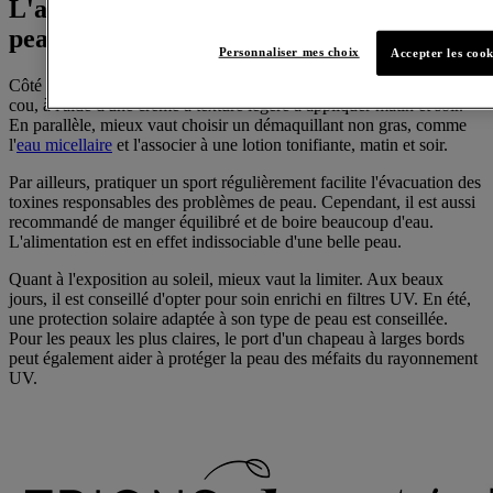
L'alimentation, indissociable d'une belle
peau
Personnaliser mes choix
Accepter les cook
Côté soins, il est conseillé de bien hydrater le visage, sans oublier le
cou, à l'aide d'une crème à texture légère à appliquer matin et soir.
En parallèle, mieux vaut choisir un démaquillant non gras, comme
l'
eau micellaire
et l'associer à une lotion tonifiante, matin et soir.
Par ailleurs, pratiquer un sport régulièrement facilite l'évacuation des
toxines responsables des problèmes de peau. Cependant, il est aussi
recommandé de manger équilibré et de boire beaucoup d'eau.
L'alimentation est en effet indissociable d'une belle peau.
Quant à l'exposition au soleil, mieux vaut la limiter. Aux beaux
jours, il est conseillé d'opter pour soin enrichi en filtres UV. En été,
une protection solaire adaptée à son type de peau est conseillée.
Pour les peaux les plus claires, le port d'un chapeau à larges bords
peut également aider à protéger la peau des méfaits du rayonnement
UV.