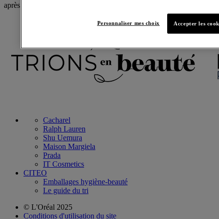
après le démaquillage à l'huile.
Personnaliser mes choix
Accepter les cook
Cacharel
Ralph Lauren
Shu Uemura
Maison Margiela
Prada
IT Cosmetics
CITEO
Emballages hygiène-beauté
Le guide du tri
© L'Oréal 2025
Conditions d'utilisation du site