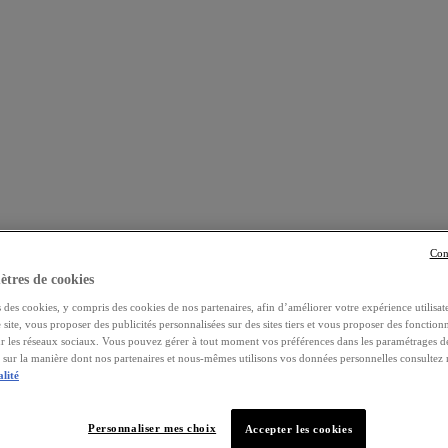
Con
tres de cookies
 des cookies, y compris des cookies de nos partenaires, afin d’améliorer votre expérience utilisate
e site, vous proposer des publicités personnalisées sur des sites tiers et vous proposer des fonctionn
ur les réseaux sociaux. Vous pouvez gérer à tout moment vos préférences dans les paramétrages d
s sur la manière dont nos partenaires et nous-mêmes utilisons vos données personnelles consultez
alité
Personnaliser mes choix
Accepter les cookies