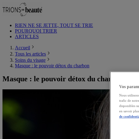
RIEN NE SE JETTE, TOUT SE TRIE
POURQUOI TRIER
ARTICLES
Accueil
Tous les articles
Soins du visage
Masque : le pouvoir détox du charbon
Masque : le pouvoir détox du charbon
Vos paramè
Nous utilisons
trafic de notr
disponibles s
en savoir plu
de confidenti