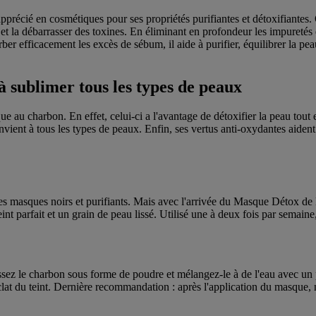
pprécié en cosmétiques pour ses propriétés purifiantes et détoxifiantes
t la débarrasser des toxines. En éliminant en profondeur les impuretés e
er efficacement les excès de sébum, il aide à purifier, équilibrer la peau
à sublimer tous les types de peaux
 au charbon. En effet, celui-ci a l'avantage de détoxifier la peau tout 
ient à tous les types de peaux. Enfin, ses vertus anti-oxydantes aident 
s masques noirs et purifiants. Mais avec l'arrivée du Masque Détox de L'
int parfait et un grain de peau lissé. Utilisé une à deux fois par semaine
ez le charbon sous forme de poudre et mélangez-le à de l'eau avec un pe
lat du teint. Dernière recommandation : après l'application du masque, n