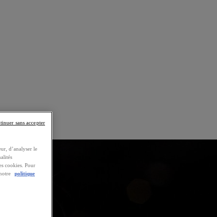
tinuer sans accepter
ur, d’analyser le
alités
es cookies. Pour
 notre
politique