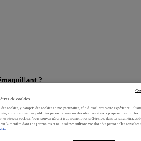
démaquillant ?
Con
tres de cookies
 des cookies, y compris des cookies de nos partenaires, afin d’améliorer votre expérience utilisate
e site, vous proposer des publicités personnalisées sur des sites tiers et vous proposer des fonctionn
ur les réseaux sociaux. Vous pouvez gérer à tout moment vos préférences dans les paramétrages d
s sur la manière dont nos partenaires et nous-mêmes utilisons vos données personnelles consultez
alité