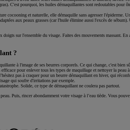
 gras). C'est pourquoi, les huiles démaquillantes sont redoutables pour ô
exture cocooning et naturelle, elle démaquille sans agresser l'épiderme.
 adaptées aux peaux grasses (car l'huile élimine aussi l'excès de sébum).
 aux doigts sur l'ensemble du visage. Faites des mouvements massant. En
lant ?
quillante à l'image de ses beurres corporels. Ce qui change, c'est bien s
 efficace pour enlever tous les types de maquillage et nettoyer la peau à 
N'hésitez pas à craquer pour un beurre démaquillant en hiver, qui réconfort
sage qui soufre d'irritations par exemple.
tastrophe. Solide, ce type de démaquillant ne coulera pas partout.
eau. Puis, rincer abondamment votre visage à l’eau tiède. Vous pouvez 