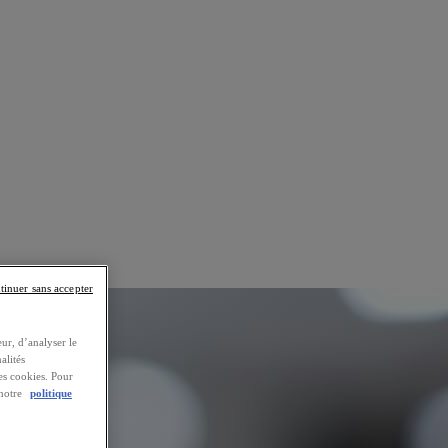
tinuer sans accepter
ur, d’analyser le
alités
es cookies. Pour
 notre
politique