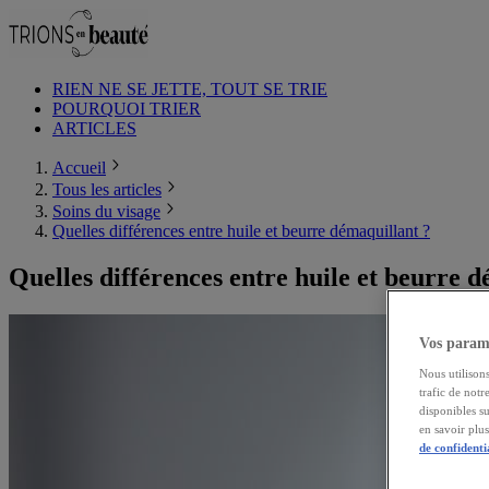
RIEN NE SE JETTE, TOUT SE TRIE
POURQUOI TRIER
ARTICLES
Accueil
Tous les articles
Soins du visage
Quelles différences entre huile et beurre démaquillant ?
Quelles différences entre huile et beurre 
Vos paramè
Nous utilisons
trafic de notr
disponibles s
en savoir plu
de confidenti