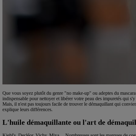
Que vous soyez plutôt du genre "no make-up" ou adeptes du mascara wa
indispensable pour nettoyer et libérer votre peau des impuretés qui s'
Mais, il n'est pas toujours facile de trouver le démaquillant qui convi
explique leurs différences.
L'huile démaquillante ou l'art de démaquill
Kiehl's, Decléor, Vichy, Mixa… Nombreuses sont les marques de cosmétiq