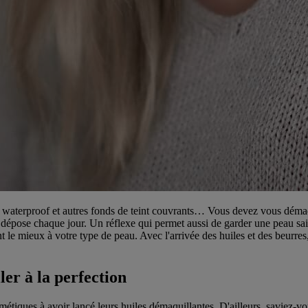
terproof et autres fonds de teint couvrants… Vous devez vous démaquill
y dépose chaque jour. Un réflexe qui permet aussi de garder une peau sain
ent le mieux à votre type de peau. Avec l'arrivée des huiles et des beurre
er à la perfection
ues à avoir lancé leurs huiles démaquillantes. D'ailleurs, saviez-vous 