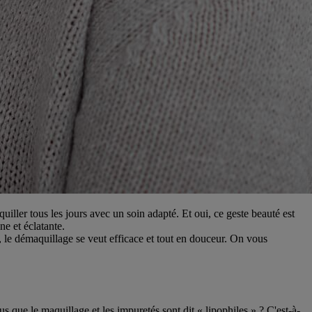
er tous les jours avec un soin adapté. Et oui, ce geste beauté est
e et éclatante.
s, le démaquillage se veut efficace et tout en douceur. On vous
que le maquillage et les impuretés sont dit « lipophiles » ? C'est-à-