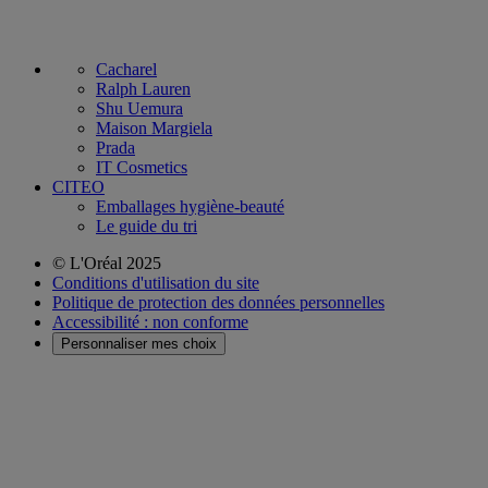
Cacharel
Ralph Lauren
Shu Uemura
Maison Margiela
Prada
IT Cosmetics
CITEO
Emballages hygiène-beauté
Le guide du tri
© L'Oréal 2025
Conditions d'utilisation du site
Politique de protection des données personnelles
Accessibilité : non conforme
Personnaliser mes choix