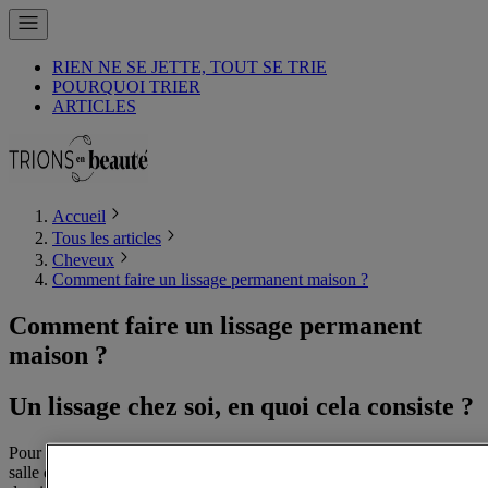
RIEN NE SE JETTE, TOUT SE TRIE
POURQUOI TRIER
ARTICLES
Accueil
Tous les articles
Cheveux
Comment faire un lissage permanent maison ?
Comment faire un lissage permanent
maison ?
Un lissage chez soi, en quoi cela consiste ?
Pour afficher une chevelure lisse pour longtemps, sans bouger de sa
salle de bains, il suffit de s’orienter vers des kits de lissage à