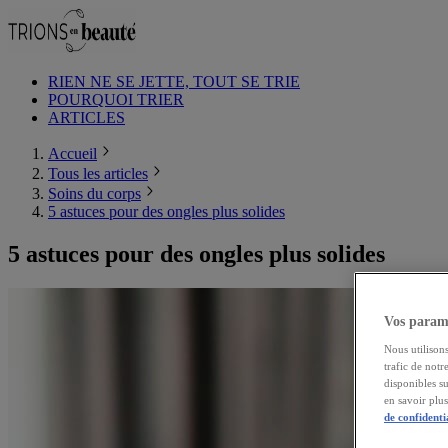
RIEN NE SE JETTE, TOUT SE TRIE
POURQUOI TRIER
ARTICLES
Accueil
Tous les articles
Soins du corps
5 astuces pour des ongles plus solides
5 astuces pour des ongles plus solides
Vos paramè
Nous utilisons
trafic de notr
disponibles s
en savoir plu
de confidenti