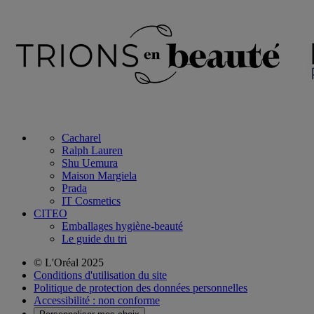
Cacharel
Ralph Lauren
Shu Uemura
Maison Margiela
Prada
IT Cosmetics
CITEO
Emballages hygiène-beauté
Le guide du tri
© L'Oréal 2025
Conditions d'utilisation du site
Politique de protection des données personnelles
Accessibilité : non conforme