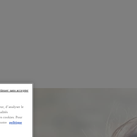
tinuer sans accepter
ur, d’analyser le
alités
es cookies. Pour
 notre
politique