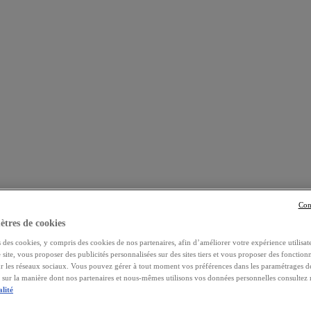
Con
tres de cookies
 des cookies, y compris des cookies de nos partenaires, afin d’améliorer votre expérience utilisate
e site, vous proposer des publicités personnalisées sur des sites tiers et vous proposer des fonctionn
ur les réseaux sociaux. Vous pouvez gérer à tout moment vos préférences dans les paramétrages d
s sur la manière dont nos partenaires et nous-mêmes utilisons vos données personnelles consultez
alité