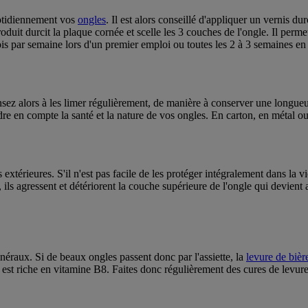
uotidiennement vos
ongles
. Il est alors conseillé d'appliquer un vernis d
duit durcit la plaque cornée et scelle les 3 couches de l'ongle. Il permet
ois par semaine lors d'un premier emploi ou toutes les 2 à 3 semaines en 
ensez alors à les limer régulièrement, de manière à conserver une longueu
ndre en compte la santé et la nature de vos ongles. En carton, en métal o
térieures. S'il n'est pas facile de les protéger intégralement dans la vie
ils agressent et détériorent la couche supérieure de l'ongle qui devient 
néraux. Si de beaux ongles passent donc par l'assiette, la
levure de bièr
 est riche en vitamine B8. Faites donc régulièrement des cures de levure