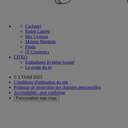
Cacharel
Ralph Lauren
Shu Uemura
Maison Margiela
Prada
IT Cosmetics
CITEO
Emballages hygiène-beauté
Le guide du tri
© L'Oréal 2025
Conditions d'utilisation du site
Politique de protection des données personnelles
Accessibilité : non conforme
Personnaliser mes choix