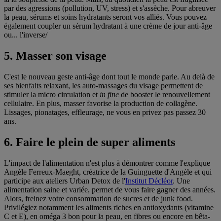
par des agressions (pollution, UV, stress) et s'assèche. Pour abreuver
la peau, sérums et soins hydratants seront vos alliés. Vous pouvez
également coupler un sérum hydratant à une crème de jour anti-âge
ou... l'inverse/
5. Masser son visage
C'est le nouveau geste anti-âge dont tout le monde parle. Au delà de
ses bienfaits relaxant, les auto-massages du visage permettent de
stimuler la micro circulation et
in fine
de booster le renouvellement
cellulaire. En plus, masser favorise la production de collagène.
Lissages, pionatages, effleurage, ne vous en privez pas passez 30
ans.
6. Faire le plein de super aliments
L'impact de l'alimentation n'est plus à démontrer comme l'explique
Angèle Ferreux-Maeght, créatrice de la Guinguette d'Angèle et qui
participe aux ateliers Urban Detox de l'
Institut Décléor
. Une
alimentation saine et variée, permet de vous faire gagner des années.
Alors, freinez votre consommation de sucres et de junk food.
Privilégiez notamment les aliments riches en antioxydants (vitamine
C et E), en oméga 3 bon pour la peau, en fibres ou encore en bêta-