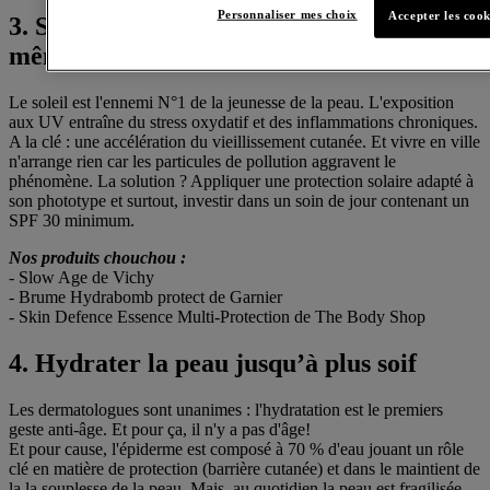
Personnaliser mes choix
Accepter les cook
3. Se protéger des UV tous les jours,
même en ville !
Le soleil est l'ennemi N°1 de la jeunesse de la peau. L'exposition
aux UV entraîne du stress oxydatif et des inflammations chroniques.
A la clé : une accélération du vieillissement cutanée. Et vivre en ville
n'arrange rien car les particules de pollution aggravent le
phénomène. La solution ? Appliquer une protection solaire adapté à
son phototype et surtout, investir dans un soin de jour contenant un
SPF 30 minimum.
Nos produits chouchou :
- Slow Age de Vichy
- Brume Hydrabomb protect de Garnier
- Skin Defence Essence Multi-Protection de The Body Shop
4. Hydrater la peau jusqu’à plus soif
Les dermatologues sont unanimes : l'hydratation est le premiers
geste anti-âge. Et pour ça, il n'y a pas d'âge!
Et pour cause, l'épiderme est composé à 70 % d'eau jouant un rôle
clé en matière de protection (barrière cutanée) et dans le maintient de
la la souplesse de la peau. Mais, au quotidien la peau est fragilisée