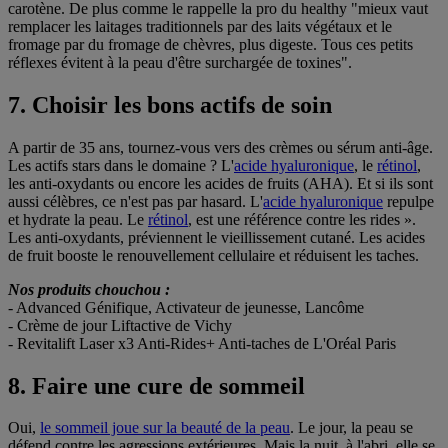
carotène. De plus comme le rappelle la pro du healthy "mieux vaut
remplacer les laitages traditionnels par des laits végétaux et le
fromage par du fromage de chèvres, plus digeste. Tous ces petits
réflexes évitent à la peau d'être surchargée de toxines".
7. Choisir les bons actifs de soin
A partir de 35 ans, tournez-vous vers des crèmes ou sérum anti-âge.
Les actifs stars dans le domaine ? L'
acide hyaluronique
, le
rétinol
,
les anti-oxydants ou encore les acides de fruits (AHA). Et si ils sont
aussi célèbres, ce n'est pas par hasard. L'
acide hyaluronique
repulpe
et hydrate la peau. Le
rétinol
, est une référence contre les rides ».
Les anti-oxydants, préviennent le vieillissement cutané. Les acides
de fruit booste le renouvellement cellulaire et réduisent les taches.
Nos produits chouchou :
- Advanced Génifique, Activateur de jeunesse, Lancôme
- Crème de jour Liftactive de Vichy
- Revitalift Laser x3 Anti-Rides+ Anti-taches de L'Oréal Paris
8. Faire une cure de sommeil
Oui,
le sommeil joue sur la beauté de la peau
. Le jour, la peau se
défend contre les agressions extérieures. Mais la nuit, à l'abri, elle se