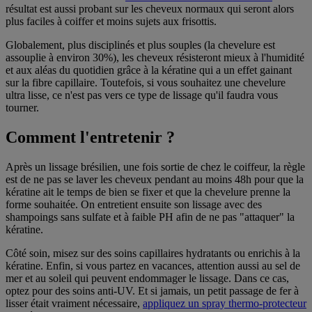
résultat est aussi probant sur les cheveux normaux qui seront alors
plus faciles à coiffer et moins sujets aux frisottis.
Globalement, plus disciplinés et plus souples (la chevelure est
assouplie à environ 30%), les cheveux résisteront mieux à l'humidité
et aux aléas du quotidien grâce à la kératine qui a un effet gainant
sur la fibre capillaire. Toutefois, si vous souhaitez une chevelure
ultra lisse, ce n'est pas vers ce type de lissage qu'il faudra vous
tourner.
Comment l'entretenir ?
Après un lissage brésilien, une fois sortie de chez le coiffeur, la règle
est de ne pas se laver les cheveux pendant au moins 48h pour que la
kératine ait le temps de bien se fixer et que la chevelure prenne la
forme souhaitée. On entretient ensuite son lissage avec des
shampoings sans sulfate et à faible PH afin de ne pas "attaquer" la
kératine.
Côté soin, misez sur des soins capillaires hydratants ou enrichis à la
kératine. Enfin, si vous partez en vacances, attention aussi au sel de
mer et au soleil qui peuvent endommager le lissage. Dans ce cas,
optez pour des soins anti-UV. Et si jamais, un petit passage de fer à
lisser était vraiment nécessaire,
appliquez un spray thermo-protecteur