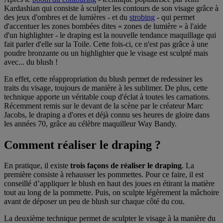
Kardashian qui consiste à sculpter les contours de son visage grâce à
des jeux d'ombres et de lumières - et du
strobing
- qui permet
d'accentuer les zones bombées dites « zones de lumière » à l'aide
d'un highlighter - le draping est la nouvelle tendance maquillage qui
fait parler d'elle sur la Toile. Cette fois-ci, ce n'est pas grâce à une
poudre bronzante ou un highlighter que le visage est sculpté mais
avec... du blush !
En effet, cette réappropriation du blush permet de redessiner les
traits du visage, toujours de manière à les sublimer. De plus, cette
technique apporte un véritable coup d'éclat à toutes les carnations.
Récemment remis sur le devant de la scène par le créateur Marc
Jacobs, le draping a d'ores et déjà connu ses heures de gloire dans
les années 70, grâce au célèbre maquilleur Way Bandy.
Comment réaliser le draping ?
En pratique, il existe
trois façons de réaliser le draping
. La
première consiste à rehausser les pommettes. Pour ce faire, il est
conseillé d’appliquer le blush en haut des joues en étirant la matière
tout au long de la pommette. Puis, on sculpte légèrement la mâchoire
avant de déposer un peu de blush sur chaque côté du cou.
La deuxième technique permet de sculpter le visage à la manière du